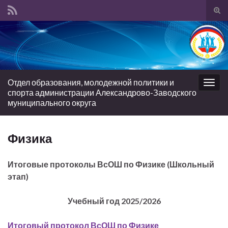
Вкл/
вык
Search for:
фор
пои
Отдел образования, молодежной политики и
Вкл/
спорта администрации Александрово-Заводского
выкл
муниципального округа
нави
Физика
Итоговые протоколы ВсОШ по Физике (Школьный
этап)
Учебный год 2025/2026
Итоговый протокол ВсОШ по Физике