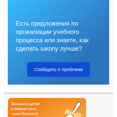
Есть предложения по
организации учебного
процесса или знаете, как
сделать школу лучше?
Сообщить о проблеме